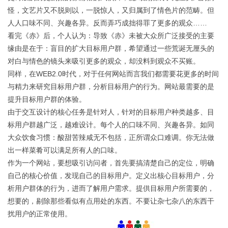
怪，文艺片又不脱则以，一脱惊人，又归属到了情色片的范畴。但
人人口味不同、兴趣各异。反而弄巧成拙得罪了更多的观众……
看完《赤》后，个人认为：导致《赤》未被大众所广泛接受的主要
缘由是在于：盲目的扩大目标用户群，希望通过一些荒诞无厘头的
对白与情色的镜头来吸引更多的观众，却没料到观众不买账。
同样，在WEB2.0时代，对于任何网站而言我们都需要花更多的时间
与精力来研究目标用户群，分析目标用户的行为。网站最需要的是
提升目标用户群的体验。
由于交互设计的核心任务是针对人，针对的目标用户种类越多、目
标用户群越广泛，越难设计。每个人的口味不同、兴趣各异。如同
大众饮食习惯：酸甜苦辣咸无不包括，正所谓众口难调。你无法做
出一样菜肴可以满足所有人的口味。
作为一个网站，要想吸引访问者，首先要搞清楚自己的定位，明确
自己的核心价值，发现自己的目标用户。定义出核心目标用户，分
析用户群体的行为，进而了解用户需求。提供目标用户所需要的，
想要的，剔除那些看似有点用处的东西。不要让杂七杂八的东西干
扰用户的正常使用。