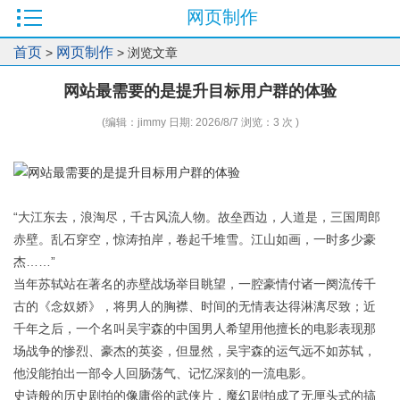
网页制作
首页
网页制作
>
> 浏览文章
网站最需要的是提升目标用户群的体验
(编辑：jimmy 日期: 2026/8/7 浏览：3 次 )
“大江东去，浪淘尽，千古风流人物。故垒西边，人道是，三国周郎
赤壁。乱石穿空，惊涛拍岸，卷起千堆雪。江山如画，一时多少豪
杰……”
当年苏轼站在著名的赤壁战场举目眺望，一腔豪情付诸一阕流传千
古的《念奴娇》，将男人的胸襟、时间的无情表达得淋漓尽致；近
千年之后，一个名叫吴宇森的中国男人希望用他擅长的电影表现那
场战争的惨烈、豪杰的英姿，但显然，吴宇森的运气远不如苏轼，
他没能拍出一部令人回肠荡气、记忆深刻的一流电影。
史诗般的历史剧拍的像庸俗的武侠片，魔幻剧拍成了无厘头式的搞