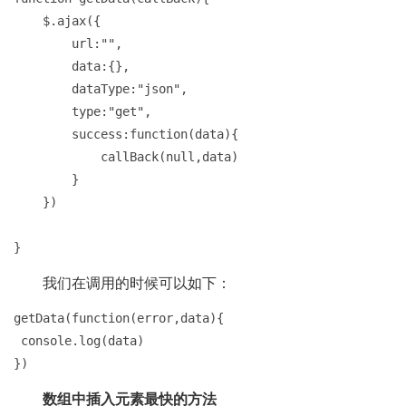
    $.ajax({

        url:"",

        data:{},

        dataType:"json",

        type:"get",

        success:function(data){

            callBack(null,data)

        }

    })

}
我们在调用的时候可以如下：
getData(function(error,data){

 console.log(data)

})
数组中插入元素最快的方法