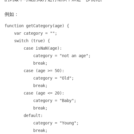
例如：
function getCategory(age) {

    var category = "";

    switch (true) {

        case isNaN(age):

            category = "not an age";

            break;

        case (age >= 50):

            category = "Old";

            break;

        case (age <= 20):

            category = "Baby";

            break;

        default:

            category = "Young";

            break;
