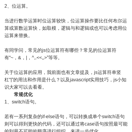
2、位运算。
当进行数学运算时位运算较快，位运算操作要比任何布尔运
算或算数运算快，如取模，逻辑与和逻辑或也可以考虑用位
运算来替换。
有同学问，常见的js位运算符有哪些？常见的位运算符
有“~，&，|，^,.<<,,>”等等。
关于位运算的应用，我前面也有文章提及，js运算符单竖
杠“|”的用法和作用是什么？以及javascript实用技巧，js小知
识大家可以去看看。
常规优化
1、switch语句。
若有一系列复杂的if-else语句，可以转换成单个switch语句
则可以得到更快的代码，还可以通过将case语句按照最可能
的到最不可能的顺序进行组织，来进一步优化。