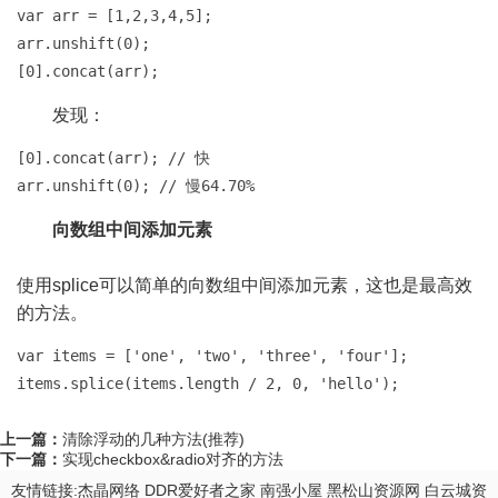
var arr = [1,2,3,4,5];

arr.unshift(0); 

[0].concat(arr);
发现：
[0].concat(arr); // 快

arr.unshift(0); // 慢64.70%
向数组中间添加元素
使用splice可以简单的向数组中间添加元素，这也是最高效
的方法。
var items = ['one', 'two', 'three', 'four'];

items.splice(items.length / 2, 0, 'hello');
上一篇：
清除浮动的几种方法(推荐)
下一篇：
实现checkbox&radio对齐的方法
友情链接:
杰晶网络
DDR爱好者之家
南强小屋
黑松山资源网
白云城资