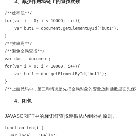
3、减少作用域链上的查找次数
/**效率低**/

for(var i = 0; i < 10000; i++){

    var but1 = document.getElementById("but1");

}

/**效率高**/

/**避免全局查找**/

var doc = document;

for(var i = 0; i < 10000; i++){

    var but1 = doc.getElementById("but1");

}

/**上面代码中，第二种情况是先把全局对象的变量放到函数里面先保
4、闭包
JAVASCRIPT中的标识符查找遵循从内到外的原则。
function foo() {

  var local = 'Hello';
