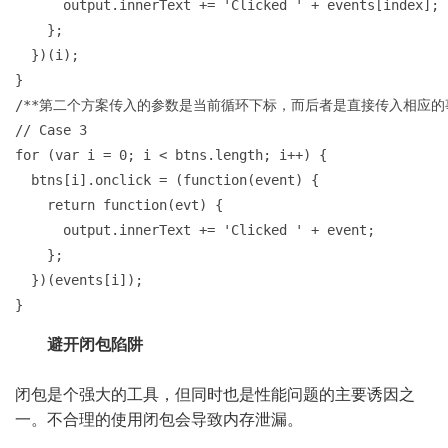
      output.innerText += 'Clicked ' + events[index];

    };

  })(i);

}

/**第二个方案传入的参数是当前循环下标，而后者是直接传入相应的
// Case 3

for (var i = 0; i < btns.length; i++) {

  btns[i].onclick = (function(event) {

    return function(evt) {

      output.innerText += 'Clicked ' + event;

    };

  })(events[i]);

}
避开闭包陷阱
闭包是个强大的工具，但同时也是性能问题的主要诱因之
一。不合理的使用闭包会导致内存泄漏。