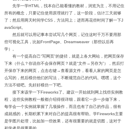
先学一学HTML，找本自己能看懂的教材，浏览为主，不用记住
所有的概念，只要记住使用原理就行了，这一阶段，估计三天就够
了；然后用两天时间学CSS，方法同上；进而再花些时间了解一下J
avaScript。
然后就可以用记事本尝试写几个网页，记住这时千万不要用那
些可视化工具，比如FrontPage、Dreamweaver（那些以后再
学）。
有一个提高自己“写网页”的捷径，就是上各大网站，把网页保存
下来（什么？你说你不会保存网页？就是“文件→另存为”），然后打
开保存下来的网页，点击右键→查看源文件，看看人家的网页是怎
么写的，然后模仿他们的写法，不断规范自己的代码。嘿嘿，这个
方法不错吧。先好好模仿一下吧。
接下来该学一下Fireworks了。建议一开始就到网上找些实例教
程，这些实例教程一般都介绍得很详细，跟着它一步一步做下来，
每学会一个实例就掌握了几项操作，而且也有了自己的作品，很有
成就感的，长期积累下来对自己的提高很有帮助。学Fireworks主要
是学图片处理，比如加一些效果，还有很重要的就是切图，这对于
初学者是很重要的。