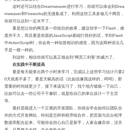
这时还可以结合Dreamweaver进行学习，你就可以体会到Drea
mweaver和Fireworks的无缝集成了。利用这些工具多做几个网页，
你就可以达到一定水平了。
要是想让你的网页多一些炫目的效果，建议你学一下Flash，难
度并不大，而且要是前面的JavaScript基础打得好的话，学到Flash
中ActionScript时，你会有一种似曾相识的感觉，因为这两种语法几
乎是一模一样的。
到这时，相信你就可以真正领会到“网页三剑客”的威力了。
在实践中不断提高
要是每天能拿出两个小时来学习，完成以上这些学习估计只要2
0天就差不多了。要是天赋高的话（比如说像我这样的，呵呵)，那
需要的时间就更少了。接下来该实习了，找个地方锻炼一下自己，
比如可以去一些公司干干兼职，或是给自己的单位设计一下主页
等。
最好是能进入一个正规的开发团队，你就会学会如何以团队合
作的方式开发网站，特别是怎样和程序组合作，把页面与后台程序
数据库配合起来。可能你会担心自己是新手，人家会嫌弃你，没关
系，只要努力去找，总会有机会的。