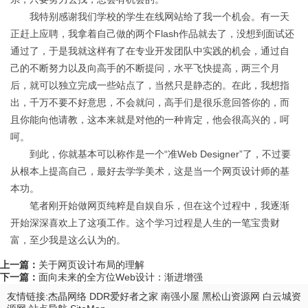
我特别感谢我们学校的学生在线网站给了我一个机会。有一天
正赶上应聘，我拿着自己做的两个Flash作品就去了，没想到面试还
通过了，于是我就这样有了在专业开发团队中实践的机会，通过自
己的不断努力以及向高手的不断提问，水平飞快提高，两三个月
后，就可以独立完成一些站点了，当然只是静态的。在此，我想指
出，千万不要不好意思，不会就问，高手们是很乐意回答你的，而
且你能向他请教，这本来就是对他的一种肯定，他会很高兴的，呵
呵。
到此，你就基本可以称作是一个“准Web Designer”了，不过要
从根本上提高自己，最好去学学美术，这是当一个网页设计师的基
本功。
笔者刚开始做网页纯粹是自娱自乐，但在这个过程中，我逐渐
开始深深喜欢上了这项工作。这个学习过程是人生的一笔宝贵财
富，至少我是这么认为的。
上一篇：
关于网页设计布局的理解
下一篇：
面向未来的全方位Web设计：渐进增强
友情链接:
杰晶网络
DDR爱好者之家
南强小屋
黑松山资源网
白云城资