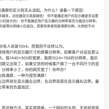
主。而满屏的定义则无从谈起。为什么？请看一下原因：
插件越多，浏览器显示高度越低！ 你不能确定用户的显示器是否设置
小的放大的） 你不能确定用户显示器的分辨率是否为最佳分辨率。
的是等比例缩小后留白。而更有甚者则是满屏拉伸。比例就不对
也有人说是1004。而我则不这样认为。
晓得用户的显示器尺寸的屏幕分辨率。如果客户对这玩意认
1440×900的宽屏，我用1024×768的分辨率，我乐
问题又出现了，如果交货的时候客户换了一台不同尺寸的显
，分辨率小了，你的网页宽了！你咋办？
内容满屏，一种为视觉满屏！
左边界就在显示器左边界，右边界就是在显示器右边界。最
比带来的负面效应：
。而这种方法。其实很简单，一个网站的头部，无非就是导