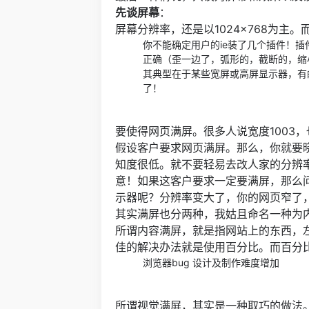
先谈屏幕
：
屏幕分辨率，还是以1024×768为
你不能确定用户的ie装了几个插件！
正确（歪一边了，弧形的，截断的，缩
其典型在于某些宽屏或高屏显示器，有
了！
要使得网页满屏。很多人说宽度1003，
假设客户要求网页满屏。那么，你就要
知度很低。就不要轻易去改人家的分辨率。我
意！如果这客户要求一定要满屏，那么
示器呢？分辨率变大了，你的网页窄了
其实满屏也分两种，我姑且命名一种为
所谓内容满屏，就是指网站上的东西，
佳的解决办法就是使用百分比。而百分
浏览器bug 设计及制作难度增加
所谓视觉满屏，其实是一种取巧的做法