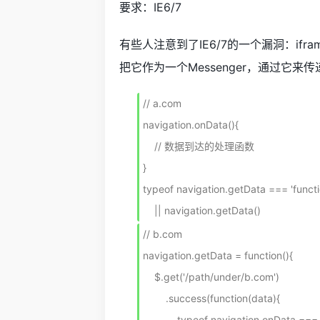
要求：IE6/7
有些人注意到了IE6/7的一个漏洞：ifra
把它作为一个Messenger，通过它
// a.com

navigation.onData(){

    // 数据到达的处理函数

}

typeof navigation.getData === 'functio
    || navigation.getData()
// b.com

navigation.getData = function(){

    $.get('/path/under/b.com')

        .success(function(data){

            typeof navigation.onData === 'function'
