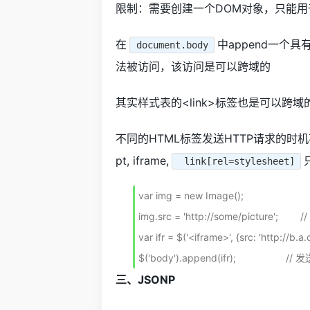
限制：需要创建一个DOM对象，只能用
在
中append一个具
document.body
法被访问，该访问是可以跨域的
其实样式表的<link>标签也是可以跨域的
不同的HTML标签发送HTTP请求的时机
pt, iframe,
link[rel=stylesheet]
var img = new Image();

img.src = 'http://some/picture';     
var ifr = $('<iframe>', {src: 'http://b.a.
$('body').append(ifr);                 
三、JSONP