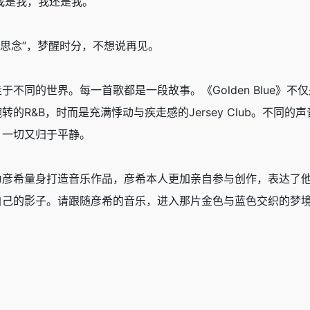
洒脱”，我是我，我还是我。
e —— “思念”，梦醒时分，不想说再见。
不同的世界。每一首歌都是一段故事。《Golden Blue》
的R&B，时而是充满悸动与疾走感的Jersey Club。不同
，一切又归于平静。
为彦希量身打造音乐作品，彦希本人更加亲自参与创作，表达了
自己的影子。请跟随彦希的音乐，进入那片金色与蓝色交织的梦