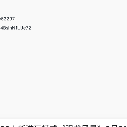
1962297
004BslnN1UJe72