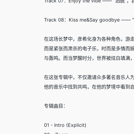
Track 07：Enjoy the vibe —— “
Track 08：Kiss me&Say goodby
在这场长梦中，彦希化身为各种角色，游走于
而是紧张而肃杀的电子乐，时而是多情而婉转
与轰鸣。而当梦醒时分，世界被炫白填满
在这张专辑中，不仅邀请众多著名音乐人
他的音乐中找到共鸣，在他的梦境中看到
专辑曲目：
01 - Intro (Explicit)