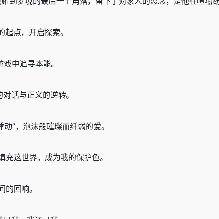
照耀到梦境的最后一个角落，留下了对家人的思念，是他在喧嚣
，梦境的起点，开启探索。
险的游戏中追寻本能。
，强弱的对话与正义的逆转。
？ —— “悸动”，泡沫般璀璨而纤弱的爱。
让黑白填充这世界，成为我的保护色。
我之间的回响。