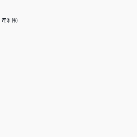
t. 连淮伟)
)