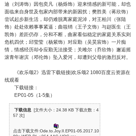
迪（刘涛饰）因包奕凡（杨烁饰）迎来情感的新可能，却也
面临来自身世及包家内部带来的新困扰；樊胜美（蒋欣饰）
尝试起步新生活，却仍难脱离家庭泥淖，对王柏川（张陆
饰）处处依赖事事紧逼；曲筱绡（王子文饰）与赵医生（王
凯饰）差距仍存，分和不断，曲家看似稳定的家庭关系实则
危机四伏；邱莹莹（杨紫饰）对应勤（吴昊宸饰）一片痴
情，情感经历却令应勤无法接受；关雎尔（乔欣饰）邂逅摇
滚青年谢滨（邓伦饰）坠入爱河，却遭到父母的激烈反对。
《欢乐颂2》迅雷下载链接|欢乐颂2 1080百度云资源在
线观看
下载链接：
EP01-05（1-5集）
下载信息
[文件大小：24.38 KB 下载次数：
4
57 次]
点击下载文件:Ode.to.Joy.II.EP01-05.2017.10